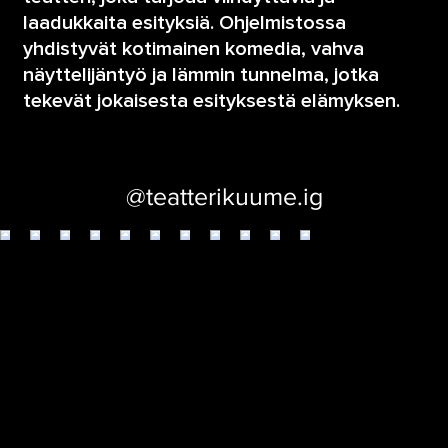
laadukkaita esityksiä. Ohjelmistossa
Heading 4
yhdistyvät kotimainen komedia, vahva
näyttelijäntyö ja lämmin tunnelma, jotka
tekevät jokaisesta esityksestä elämyksen.
Seuraa meitä Instagramissa
@teatterikuume.ig