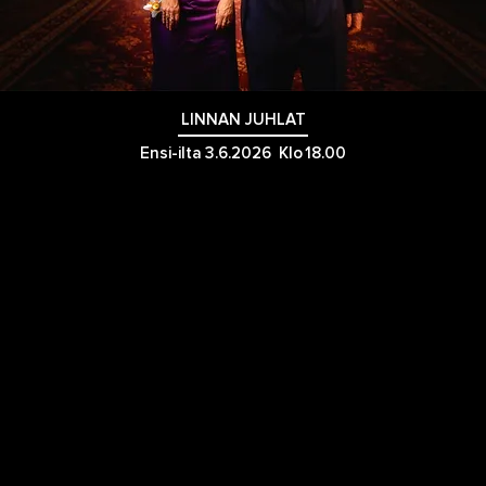
LINNAN JUHLAT
Ensi-ilta
3.6.2026
Klo
18.00
Suomalaisen suurin unelma ei ole lottovoitto, vaan saada
kutsu Linnan juhliin. Lottovoiton voi saada kuka tahansa mutta
Presidentinlinnaan mennään vain omilla ansioilla. Niin tänäkin
vuonna. Siispä sydämellisesti tervetuloa!
Kaikki luulevat tietävänsä mitä Linnan juhlissa tapahtuu - vaan
eivätpä tiedä. Näytämme teille sen, mitä TV-kamerat eivät
näytä ”juhlissa jossa ei koskaan tapahdu mitään”. Kuka astui
helmalle, kenen hame repesi ja mitä tapahtuikaan jatkoilla?
Vauhdissa paljastuu myös boolin salainen resepti ja miten
pahasti pukeutumisessa on vuosien mittaan mokailtu.